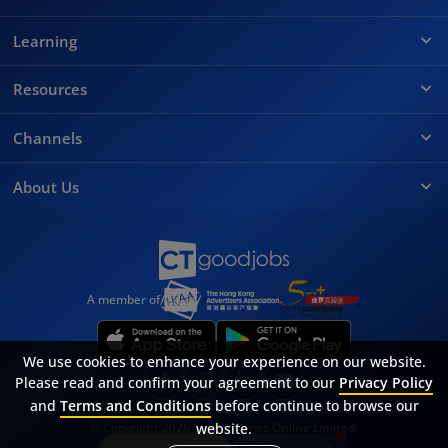
Learning
Resources
Channels
About Us
A member of
We use cookies to enhance your experience on our website.
Please read and confirm your agreement to our
Privacy Policy
and
Terms and Conditions
before continue to browse our
Sitemap
FAQ
Privacy Policy
Terms & Conditions
website.
© Copyright 2026 Career Times Online Limited.
All rights reserved.