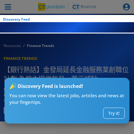
Discovery Feed
Resources
Finance Trends
FINANCE TRENDS
【銀行熱話】金發局延長金融服務業創職位
計劃 為僱主提供每月一萬元補貼
Discovery Feed is launched!
CTgoodjobs’ Editor
Published:
2022-01-18
You can now view the latest jobs, articles and news at
Updated:
2022-11-30 17:35
your fingertips.
Try it!