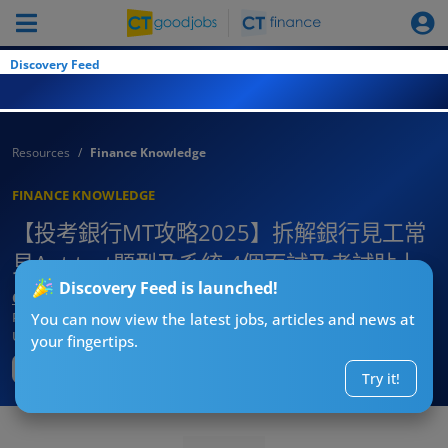
Discovery Feed
Resources
Finance Knowledge
FINANCE KNOWLEDGE
【投考銀行MT攻略2025】拆解銀行見工常
見Apt test題型及系統 4個面試及考試貼士
Discovery Feed is launched!
CTgoodjobs’ Editor
Published:
2025-08-14 09:30
You can now view the latest jobs, articles and news at
Updated:
2025-08-14 09:30
your fingertips.
Try it!