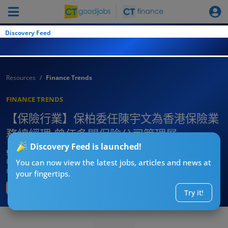
Discovery Feed
Resources
Finance Trends
FINANCE TRENDS
【保險行業】保柏委任陳宇文為香港保險業
務總經理 曾任多間保險公司管理層
Discovery Feed is launched!
CTgoodjobs’ Editor
Published:
2022-04-12
You can now view the latest jobs, articles and news at
Updated:
2022-11-30 17:28
your fingertips.
Try it!