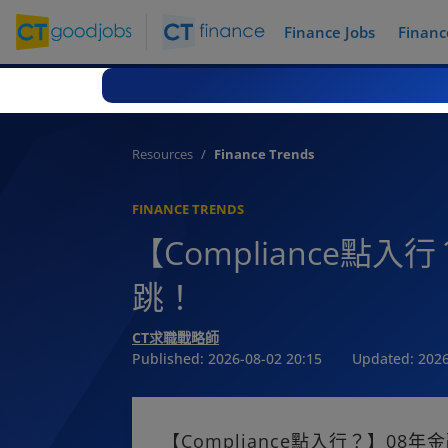
Finance Jobs
Financ
Resources
Finance Trends
FINANCE TRENDS
【Compliance
跳！
CT求職戰略師
Published:
2026-08-02 20:15
Updated:
2026
【Compliance點入行？】0