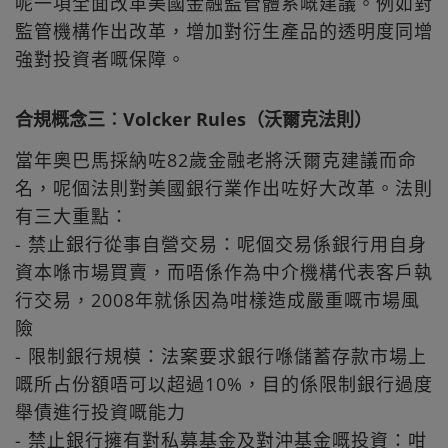
呢一項全面改革美國金融監管體系嘅建議。例如對
監管機構作出改革，增加對衍生產品的透明度同增
強對投資者嘅保障。
合規概念三︰Volcker Rules（沃爾克法則）
當年奧巴馬採納咗82歲金融老將沃爾克建議而命
名，呢個法則對美國銀行業作出咗好大改革。法則
有三大重點：
- 禁止銀行從事自營交易：呢個交易係銀行用自身
資本喺市場買賣，而唔係作為中介機構代表客戶執
行交易，2008年就係因為咁樣造成嚴重嘅市場風
險
- 限制銀行規模：法案要求銀行喺儲蓄存款市場上
嘅所占份額唔可以超過10%，目的係限制銀行過度
舉債進行投資嘅能力
- 禁止銀行擁有對私募基金及對沖基金嘅投資：咁