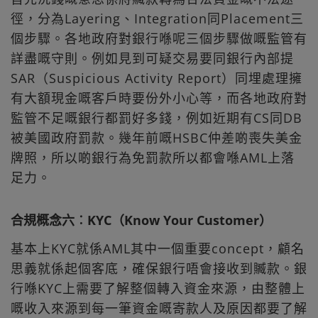
徑，分為Layering、Integration同Placement三
個步驟。各地政府對銀行喺呢三個步驟做嘅監管有
詳盡嘅守則。例如見到可疑交易要同銀行內部提
SAR（Suspicious Activity Report）同埋處理擁
有大額現金嘅客戶時要份外小心等，而各地政府對
監管不足嘅銀行都罰好多錢，例如近期有CS同DB
被美國政府罰款。幾年前嘅HSBC仲差啲喪失美金
牌照，所以啲銀行為免罰款所以都會喺AML上落
足力。
合規概念六︰KYC（Know Your Customer）
基本上KYC就係AML其中一個重要concept，顧名
思義就係起個客底，確保銀行唔會接收到贓款。銀
行喺KYC上需要了解整個轉入資金來源，由整體上
嘅收入來源到每一筆資金嘅寄款人及原因都要了解