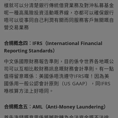
樣就可以分清楚銀行傳統借貸業務及對沖私募基金
呢一種高風險投資活動嘅界線，亦都可以確保銀行
唔可以從事同自己利潤有關而同服務客戶無關嘅自
營交易業務
合規概念四︰IFRS（International Financial
Reporting Standards）
中文係國際財務報告準則，目的係令世界各地嘅公
司可以互相比較財務訊息嘅財務會計準則。有一點
值得留意嘅係：美國係唔洗遵守IFRS㗎！因為美
國係用一般公認會計原則（US GAAP），同IFRS
喺核算方法上好唔同。
合規概念五︰AML（Anti-Money Laundering）
首先洗錢嘅意思係將贓款轉為合法資金嘅不法途