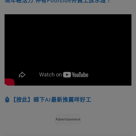
現年輕活力 仲有Poolside畀員工放水燈！
🤖【按此】睇下AI最新推薦咩好工
Advertisement