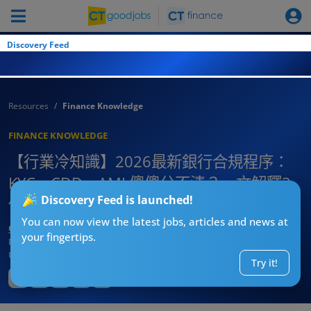
Discovery Feed
Resources
Finance Knowledge
FINANCE KNOWLEDGE
【行業冷知識】2026最新銀行合規程序：
KYC、CDD、AML傻傻分不清？一文解釋3
Discovery Feed is launched!
個合規職位分別及面試技巧
You can now view the latest jobs, articles and news at
CT求職戰略師
your fingertips.
Published:
2026-04-24 09:37
Updated:
2026-04-24 09:37
Try it!