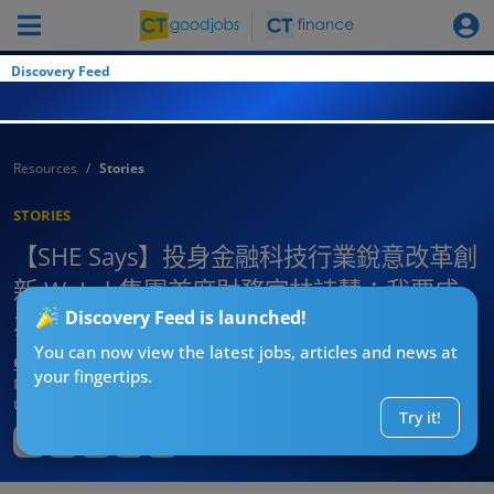
Discovery Feed
Resources
Stories
STORIES
【SHE Says】投身金融科技行業銳意改革創
新 WeLab集團首席財務官林詩慧：我要成
Discovery Feed is launched!
為一個像獵人的領袖
You can now view the latest jobs, articles and news at
CTgoodjobs’ Editor
your fingertips.
Published:
2023-12-19
Updated:
2023-12-20 11:55
Try it!