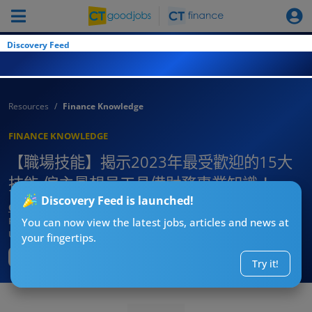
Discovery Feed
Resources
Finance Knowledge
FINANCE KNOWLEDGE
【職場技能】揭示2023年最受歡迎的15大
技能 僱主最想員工具備財務專業知識！
Discovery Feed is launched!
CTgoodjobs’ Editor
Published:
2023-09-05
You can now view the latest jobs, articles and news at
Updated:
2023-09-05 11:08
your fingertips.
Try it!