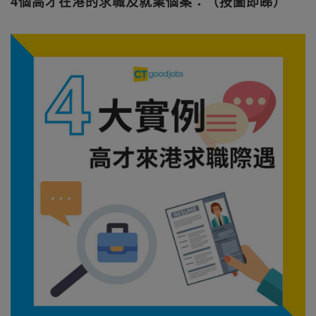
4個高才在港的求職及就業個案：（按圖即睇）