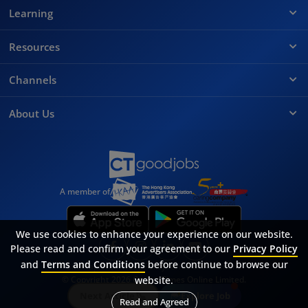
Learning
Resources
Channels
About Us
A member of
We use cookies to enhance your experience on our website.
Please read and confirm your agreement to our
Privacy Policy
and
Terms and Conditions
before continue to browse our
Sitemap
FAQ
Privacy Policy
Terms & Conditions
© Copyright 2026 Career Times Online Limited.
website.
All rights reserved.
Next Article
Explore Job
Read and Agreed