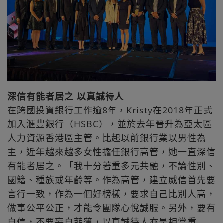
深信有能者居之 以真誠待人
在跨國投資銀行工作逾8年，Kristy在2018年正式
加入滙豐銀行（HSBC），並於去年晉升為亞太區
人力資源香港區主管。比起以前銀行業以男性為
主，近年越來越多女性擔任銀行高管，她一直深信
有能者居之。「我十分著重多元共融，不論性別、
國籍、種族或年齡等。作為高管，建立威信首先要
言行一致，作為一個好榜樣，要求自己比別人高，
做事公平公正，才能令團隊心悅誠服。另外，要有
自信，不要妄自菲薄，以真誠待人亦是相當重