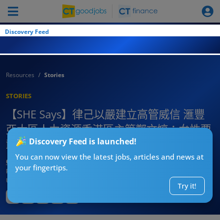
Discovery Feed
Resources
Stories
STORIES
【SHE Says】律己以嚴建立高管威信 滙豐
亞太區人力資源香港區主管鄭文婷：女性要
Discovery Feed is launched!
敢於Speak up！
You can now view the latest jobs, articles and news at
CTgoodjobs’ Editor
your fingertips.
Published:
2023-12-18
Updated:
2023-12-20 09:24
Try it!