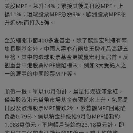
美股MPF，急升14%；緊接其後是日股MPF，上
揚11%；環球股票MPF急漲9%，歐洲股票MPF亦
升近6%而打入5強。
至於細閱市面400多隻基金，除了龍頭宏利擁有兩
隻長勝基金外，中國人壽亦有兩隻王牌產品高踞五
甲榜，其中的環球股票基金更撼贏宏利而居首。反
觀重倉中港股票MPF續陷榜末，例如3大受託人之
一的滙豐的中國股票MPF等。
順帶一提，單以10月份計，晨星指幾近滿堂紅，
僅美股及港元貨幣市場基金表現逆水上升，包尾是
日股及歐洲股票MPF皆跌2%，累整體MPF回報陷
負數0.79%。倘以積金評級指9月份MPF總額約
1.088萬億元，平均帳戶結餘約23.18萬元計，即
本月打工仔的血汗錢蒸發85億元，或人均蝕逾