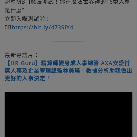
超準MBTI魔法測試！你在魔法世界裡的16型人格
是什麼?
立即入嚟測試啦!!
👉🏻
https://bit.ly/473SlY4
最新專訪片︰
【HR Guru】精算師變身成人事總管 AXA安盛首
席人事及企業管理總監林美瑤：數據分析助我做出
更好的人事決定！