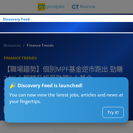
Discovery Feed
Resources
Finance Trends
FINANCE TRENDS
【職場趨勢】個別MPF基金逆市跑出 勁賺
24%！即睇升幅最勁嘅5大基金
Discovery Feed is launched!
CTgoodjobs’ Editor
Published:
2023-10-24
You can now view the latest jobs, articles and news at
Updated:
2023-10-24 11:49
your fingertips.
Try it!