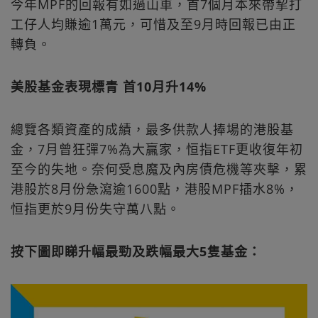
今年MPF的回報有如過山車，首7個月本來帶挈打
工仔人均賺逾1萬元，可惜及至9月時回報已由正
轉負。
美股基金表現標青 首10月升14%
總覽各類資產的成績，最多供款人捧場的港股基
金，7月曾狂彈7%為大贏家，恒指ETF更收復年初
至今的失地。奈何受息魔及內房債危機等夾擊，累
港股於8月份急瀉逾1600點，港股MPF插水8%，
恒指更於9月份失守萬八點。
按下圖即睇升幅最勁及跌幅最大5隻基金：