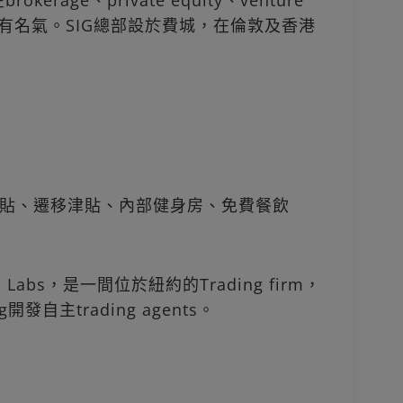
kerage、private equity、venture
g等方面具有名氣。SIG總部設於費城，在倫敦及香港
貼、遷移津貼、內部健身房、免費餐飲
tic Labs，是一間位於紐約的Trading firm，
g開發自主trading agents。