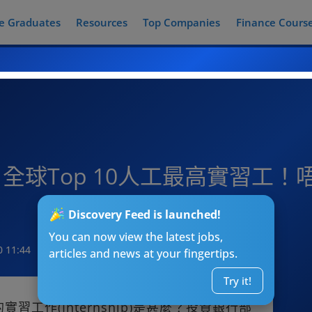
e Graduates
Resources
Top Companies
Finance Cours
op 10人工最高實習工！唔係IBD
Discovery Feed is launched!
You can now view the latest jobs,
0 11:44
articles and news at your fingertips.
Try it!
工作(Internship)是甚麼？投資銀行部