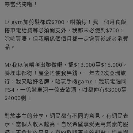
零當然夠啦！
L/ gym加剪髮都成$700，咁黐線！我一個月食飯
搭車電話費等必須開支外，我都未必使到$700，
除咗買嘢，但我唔係個個月都一定會買衫或者消費
品。
M/我以前啱啱出黎做嘢，搵$13,000至$15,000，
養埋車都得！屋企唔使我畀錢，一年去2次亞洲旅
行，我又唔好名牌，唔玩手機game，我玩電腦同
PS4，一係遊車河一係去飲酒，咁都仲有$3000至
$4000剩！
對於事主的分享，網民都有不同的意見，有網民表
示，當個人收入越高，自然希望享受更高質素的服
務，不會甘於平凡。有的反駁事主的觀點，坦言與