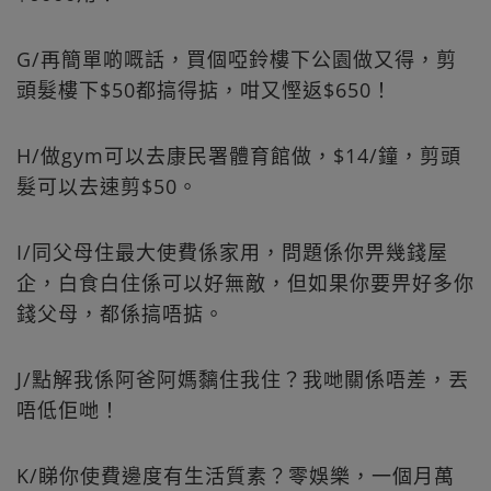
G/再簡單啲嘅話，買個啞鈴樓下公園做又得，剪
頭髮樓下$50都搞得掂，咁又慳返$650！
H/做gym可以去康民署體育館做，$14/鐘，剪頭
髮可以去速剪$50。
I/同父母住最大使費係家用，問題係你畀幾錢屋
企，白食白住係可以好無敵，但如果你要畀好多你
錢父母，都係搞唔掂。
J/點解我係阿爸阿媽黐住我住？我哋關係唔差，丟
唔低佢哋！
K/睇你使費邊度有生活質素？零娛樂，一個月萬