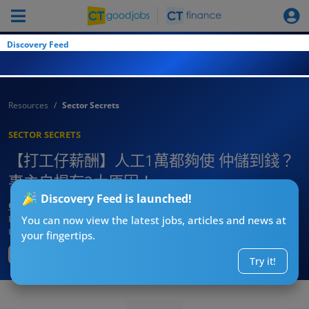
Discovery Feed
Resources
Sector Secrets
SECTOR SECRETS
【打工仔薪酬】人工1萬都夠使 仲儲到錢？
事主自揭有2大原因！
Discovery Feed is launched!
CTgoodjobs’ Editor
Published:
2025-08-22 10:07
You can now view the latest jobs, articles and news at
Updated:
2025-08-22 10:07
your fingertips.
Try it!