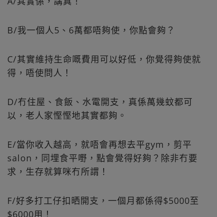
A/其實係，講真！
B/我一個人5、6萬都唔夠使，你點會夠？
C/其實維持生命嘅費用可以好低，你覺得夠使就
得，唔使問人！
D/冇住屋、食飯、水電開支，真係萬幾蚊都可
以，老人家慳慳地其實都夠。
E/當你收入越高，就唔會再想去平gym，剪平
salon，同埋食平嘢，點會覺得好夠？除非冇要
求，生存就算咪冇所謂！
F/好多打工仔扣晒開支，一個月都係得$5000至
$6000用！