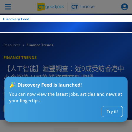
Discovery Feed
Resources
Finance Trends
FINANCE TRENDS
【人工智能】滙豐調查：近9成受訪香港中
小企認為AI可為業務帶來新機遇
Discovery Feed is launched!
CTgoodjobs’ Editor
Published:
2024-03-21
You can now view the latest jobs, articles and news at
Updated:
2024-03-21 18:12
your fingertips.
Try it!