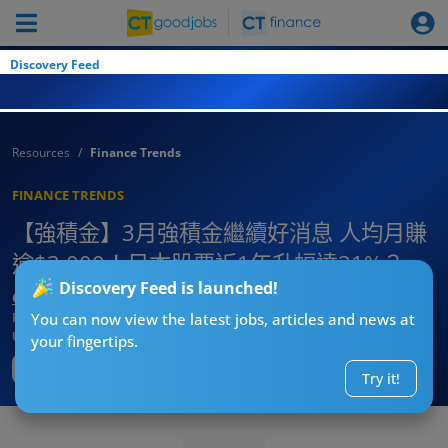
Discovery Feed
Resources
Finance Trends
FINANCE TRENDS
【強積金】3月強積金繼續好消息 人均月賺
逾$3,000！日本股票近1年升幅達31%？
Discovery Feed is launched!
CTgoodjobs’ Editor
Published:
2024-03-27
You can now view the latest jobs, articles and news at
Updated:
2024-04-02 09:39
your fingertips.
Try it!