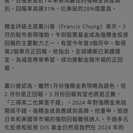
後。日股更是近1年來表現最佳的強積金資產類
別，回報率高達31%，比美股的28%還要高。
積金評級主席叢川普（Francis Chung）表示，3
月的股市表現強勁，令到股票基金成為強積金投資
回報的主要動力之一，有望今年首3個月中，取得
第2個單月正回報。他指出，全球通脹已漸趨穩
定，為減息帶來希望，成功推動金融市場的正回
報。
叢川普認為，雖然1月份強積金表現略為遜色，但
2 月份是正回報，3 月份回報有望也將是正數，
「三得其二也算是不錯」。2024 年對強積金來說
開局不錯，強積金成員應感到高興。他重申，追逐
日本和美國等市場的強勁回報雖很誘人，不過多元
化投資和投資 DIS 基金仍然是我們在 2024 年的