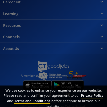
Career Kit
Learning
Resources
Channels
About Us
A member of
We use cookies to enhance your experience on our website.
Please read and confirm your agreement to our
Privacy Policy
and
Terms and Conditions
before continue to browse our
Sitemap
FAQ
Privacy Policy
Terms & Conditions
© Copyright 2026 Career Times Online Limited.
website.