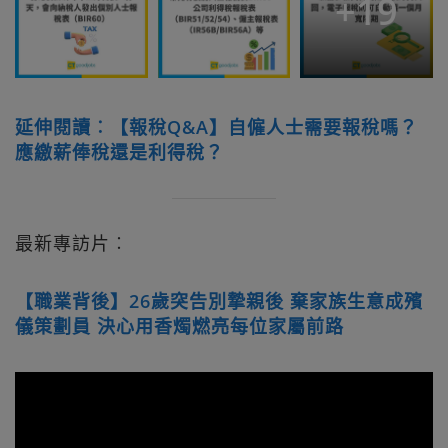
+
19
延伸閱讀︰【報稅Q&A】自僱人士需要報稅嗎？
應繳薪俸稅還是利得稅？
最新專訪片︰
【職業背後】26歲突告別摯親後 棄家族生意成殯
儀策劃員 決心用香燭燃亮每位家屬前路