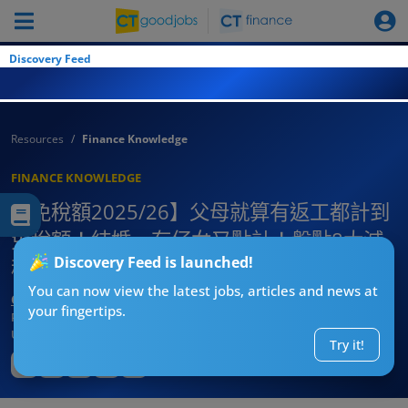
Discovery Feed
Resources
Finance Knowledge
FINANCE KNOWLEDGE
【免稅額2025/26】父母就算有返工都計到
免稅額！結婚、有仔女又點計！盤點8大減
Discovery Feed is launched!
稅方法
You can now view the latest jobs, articles and news at
CT熱話管理員
your fingertips.
Published:
2025-10-03 10:32
Updated:
2025-10-03 10:32
Try it!