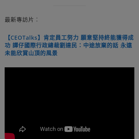
最新專訪片︰
【CEOTalks】肯定員工努力 願意堅持終能獲得成
功 譚仔國際行政總裁劉達民：中途放棄的話 永遠
未能欣賞山頂的風景