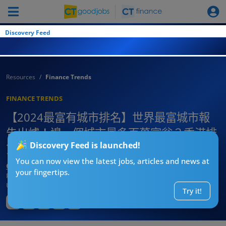
Discovery Feed
Resources
Finance Trends
FINANCE TRENDS
【2024最富有城市排名】世界最富城市報
告出爐！邊一個城市最多百萬富翁？香港排
Discovery Feed is launched!
第O？第1名係OO？
You can now view the latest jobs, articles and news at
CTgoodjobs’ Editor
your fingertips.
Published:
2024-05-09
Updated:
2024-05-09 14:56
Try it!