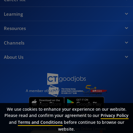
Learning
Resources
Channels
About Us
A member of
We use cookies to enhance your experience on our website.
Please read and confirm your agreement to our
Privacy Policy
and
Terms and Conditions
before continue to browse our
Sitemap
FAQ
Privacy Policy
Terms & Conditions
website.
© Copyright 2026 Career Times Online Limited.