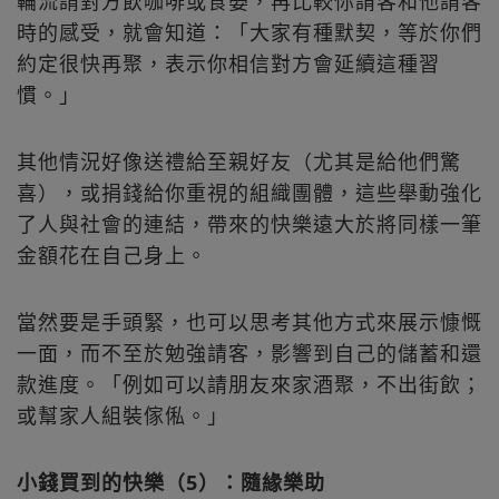
輪流請對方飲咖啡或食晏，再比較你請客和他請客
時的感受，就會知道：「大家有種默契，等於你們
約定很快再聚，表示你相信對方會延續這種習
慣。」
其他情況好像送禮給至親好友（尤其是給他們驚
喜），或捐錢給你重視的組織團體，這些舉動強化
了人與社會的連結，帶來的快樂遠大於將同樣一筆
金額花在自己身上。
當然要是手頭緊，也可以思考其他方式來展示慷慨
一面，而不至於勉強請客，影響到自己的儲蓄和還
款進度。「例如可以請朋友來家酒聚，不出街飲；
或幫家人組裝傢俬。」
小錢買到的快樂（5）：隨緣樂助