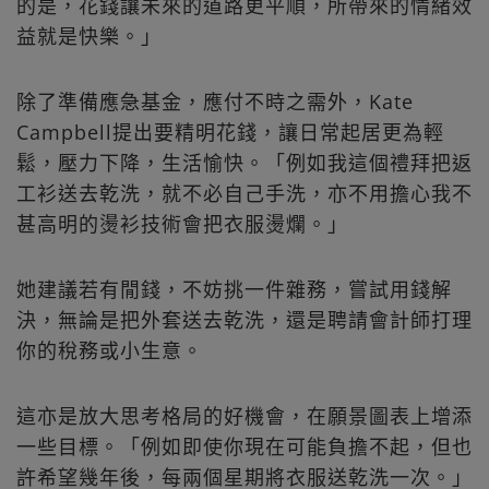
的是，花錢讓未來的道路更平順，所帶來的情緒效
益就是快樂。」
除了準備應急基金，應付不時之需外，Kate
Campbell提出要精明花錢，讓日常起居更為輕
鬆，壓力下降，生活愉快。「例如我這個禮拜把返
工衫送去乾洗，就不必自己手洗，亦不用擔心我不
甚高明的燙衫技術會把衣服燙爛。」
她建議若有閒錢，不妨挑一件雜務，嘗試用錢解
決，無論是把外套送去乾洗，還是聘請會計師打理
你的稅務或小生意。
這亦是放大思考格局的好機會，在願景圖表上增添
一些目標。「例如即使你現在可能負擔不起，但也
許希望幾年後，每兩個星期將衣服送乾洗一次。」