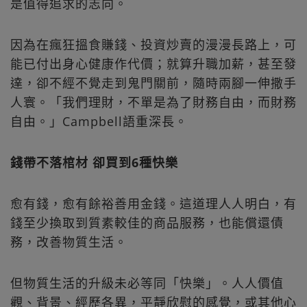
是值得追求的志向。
因為在瘋狂搵食賺錢、投資炒賣的漫漫長路上，可
能已付出身心健康作代價；就算升職加薪，甚至發
達，卻不經不覺走到鬼門關前，隨時兩腳一伸撒手
人寰。「我們理財，不單是為了財務自由，而財務
自由。」Campbell語重深長。
錢帶不落棺材 卻買到6種快樂
愈有錢，愈有餘裕善用金錢。這道理人人明白，有
錢至少換取到質素較佳的商品服務，也能償還債
務，改善物質生活。
但物質生活的升級未必等同「快樂」。人人價值
觀、背景、經歷各異，平靜欣慰的感覺，或其他心