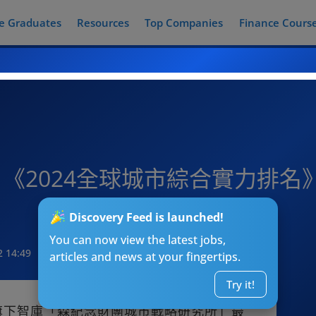
e Graduates
Resources
Top Companies
Finance Cours
《2024全球城市綜合實力排名》
Discovery Feed is launched!
You can now view the latest jobs,
2 14:49
articles and news at your fingertips.
Try it!
ing)旗下智庫「森紀念財團城市戰略研究所」最