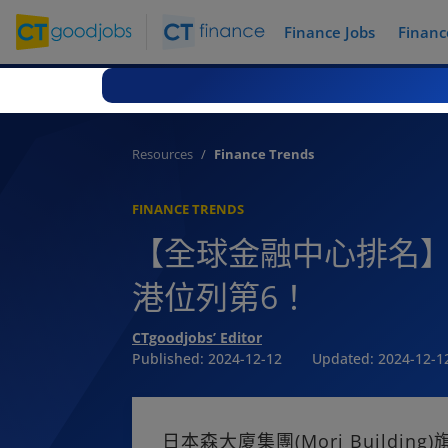
Finance Jobs
Financ
Resources
Finance Trends
FINANCE TRENDS
【全球金融中心排名】
港位列第6！
CTgoodjobs’ Editor
Published:
2024-12-12
Updated:
2024-12-1
日本森大廈集團(Mori Build