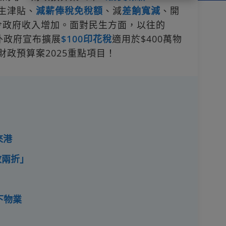
學生津貼、
減薪俸稅免稅額
、減
差餉寬減
、開
令政府收入增加。面對民生方面，以往的
外政府宣布擴展
$100印花稅
適用於$400萬物
理財政預算案2025重點項目！
來港
蚊兩折」
下物業