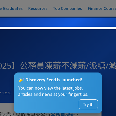
e Graduates
Resources
Top Companies
Finance Cours
25】公務員凍薪不減薪/派糖/
Discovery Feed is launched!
You can now view the latest jobs,
7 13:36
articles and news at your fingertips.
Try it!
億財赤，財政預算案公布
公務員凍薪
、