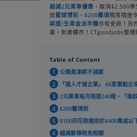
縮減2元乘車優惠
、取消$2,500
放
籃球博彩
、
$200離境稅
等措施
綜援/生果金派半糧
亦有安排！另
業，刺激樓市！CTgoodjobs整
Table of Content
1
公務員凍薪不減薪
2
「搶人才搶企業」 66家重點企
3
2元乘車每月限搭240程、「兩
4
$200離境稅
5
$100印花稅適用於$400萬或以
6
縮減薪俸稅免稅額