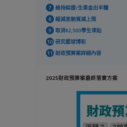
7
維持綜援/生果金出半糧
8
縮減差餉寬減上限
9
取消$2,500學生津貼
10
研究籃球博彩
11
財政預算案詳細內容
2025財政預算案最終落實方案