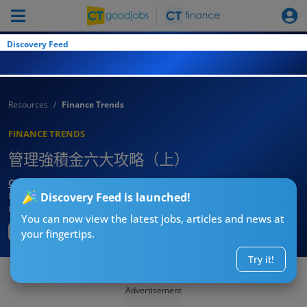
Discovery Feed
Resources
Finance Trends
FINANCE TRENDS
管理強積金六大攻略（上）
CTgoodjobs’ Editor
Published:
2025-05-07 15:45
Discovery Feed is launched!
Updated:
2025-05-08 15:48
You can now view the latest jobs, articles and news at
your fingertips.
Try it!
Advertisement