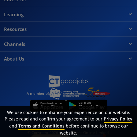
Learning
Resources
Channels
About Us
A member of
We use cookies to enhance your experience on our website.
Please read and confirm your agreement to our
Privacy Policy
and
Terms and Conditions
before continue to browse our
Sitemap
FAQ
Privacy Policy
Terms & Conditions
website.
© Copyright 2026 Career Times Online Limited.