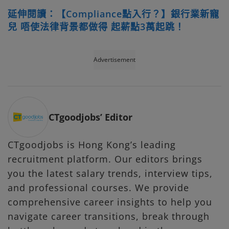
延伸閱讀：【Compliance點入行？】銀行業新寵
兒 唔使法律背景都做得 起薪點3萬起跳！
Advertisement
CTgoodjobs’ Editor
CTgoodjobs is Hong Kong’s leading
recruitment platform. Our editors brings
you the latest salary trends, interview tips,
and professional courses. We provide
comprehensive career insights to help you
navigate career transitions, break through