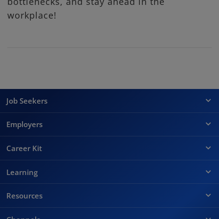
bottlenecks, and stay ahead in the
workplace!
Job Seekers
Employers
Career Kit
Learning
Resources