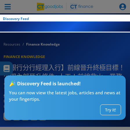
Discovery Feed
Resources
Finance Knowledge
FINANCE KNOWLEDGE
【銀行分行經理入行】前線晉升終極目標！
公開內部晉升條件+人工！前線救火、業務
Discovery Feed is launched!
策劃、團隊激勵一手包辦！
You can now view the latest jobs, articles and news at
CT求職戰略師
your fingertips.
Published:
2026-08-01 20:36
Updated:
2026-08-01 20:36
Try it!