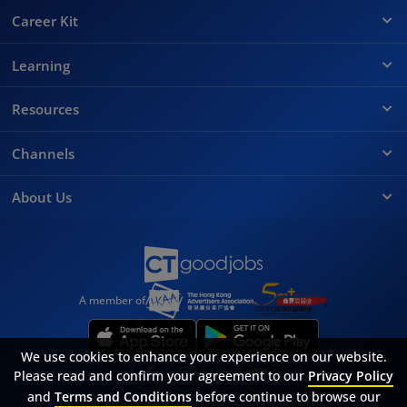
Career Kit
Learning
Resources
Channels
About Us
A member of
We use cookies to enhance your experience on our website.
Please read and confirm your agreement to our
Privacy Policy
and
Terms and Conditions
before continue to browse our
Sitemap
FAQ
Privacy Policy
Terms & Conditions