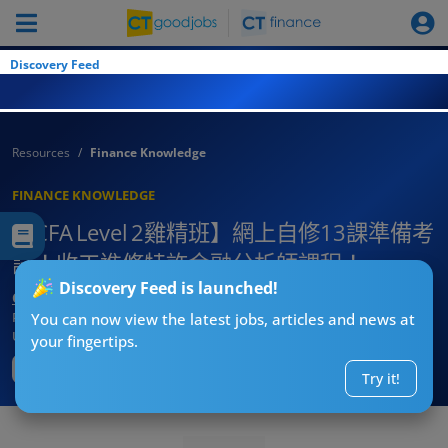
Discovery Feed
Resources
Finance Knowledge
FINANCE KNOWLEDGE
【CFA Level 2雞精班】網上自修13課準備考
試！收工進修特許金融分析師課程！
Discovery Feed is launched!
CT進修導師阿J
Published:
2026-08-06
You can now view the latest jobs, articles and news at
Updated:
2026-08-06 14:55
your fingertips.
Try it!