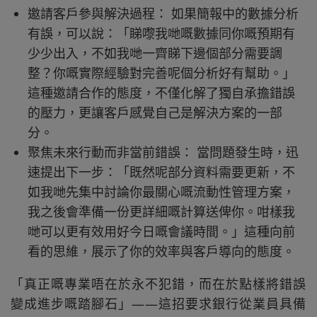
邀請客戶參與解決過程： 如果簡報中的數據分析
有誤，可以說：「睇嚟我哋嘅數據同你嘅預期有
少少出入，不如我哋一齊睇下邊個部分需要調
整？你嘅實際經驗對完善呢個分析好有幫助。」
這種邀請合作的態度，不僅化解了獨自承擔錯誤
的壓力，更讓客戶感覺自己是解決方案的一部
分。
聚焦未來行動而非當前錯誤： 當問題發生時，迅
速提出下一步：「既然呢部分資料需要更新，不
如我哋先集中討論你最關心嘅流動性管理方案，
我之後會準備一份更詳細嘅計算送俾你。咁樣我
哋可以更有效用好今日嘅會議時間。」這種向前
看的思維，展示了你的效率與客戶導向的態度。
「真正嘅專業唔在於永不犯錯，而在於點樣將錯誤
變成進步嘅踏腳石」——這招要求銀行從業員具備