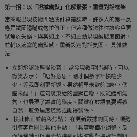
第一招：以「坦誠幽默」化解緊張，重塑對話框架
當簡報出現技術問題或計算錯誤時，許多人的第一反
應是試圖隱瞞或匆忙修正，但這種做法往往讓客戶更
聚焦於失誤。與其如此，不如主動以坦誠態度面對，
並輔以適當的幽默感，重新設定對話氛圍。 具體做
法：
立即承認並輕描淡寫： 當發現數字錯誤時，可以
微笑表示：「唔好意思，剛才個數字計快咗少
少，等我即刻更新返。果然朝早未飲夠咖啡，個
腦未醒！」這句廣東話的幽默自嘲，既能緩和氣
氛，也展現了誠實的態度。關鍵在於語氣要輕鬆
自然，避免過度道歉或顯得緊張。
快速修正並轉移焦點： 在更新數據的同時，順勢
引導客戶關注其他重點：「其實呢個小調整，反
而讓我哋可以更清楚睇到利率波動對還款計劃嘅