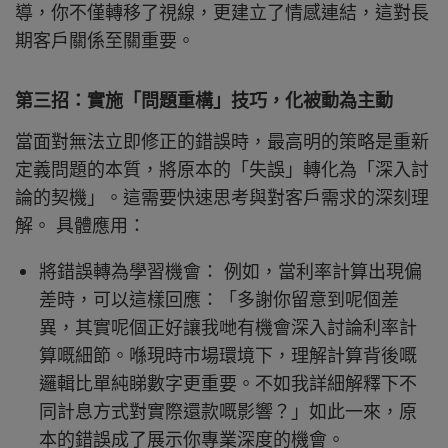
導，你不僅轉移了視線，更建立了情感連結，這對長
期客戶關係至關重要。
第三招：實施「問題重構」技巧，化被動為主動
當面對無法立即修正的錯誤時，最高明的策略是重新
定義問題的本質，將原本的「失誤」轉化為「深入討
論的契機」。這需要快速思考與對客戶需求的深刻理
解。 具體應用：
將錯誤轉為學習機會： 例如，當利率計算出現偏
差時，可以這樣回應：「多謝你留意到呢個差
異，其實呢個正好讓我哋有機會深入討論利率計
算嘅細節。喺現時市場環境下，理解計算背後嘅
邏輯比單純睇數字更重要。不如我詳細解釋下不
同計息方式對實際還款嘅影響？」如此一來，原
本的錯誤成了展示你專業深度的機會。