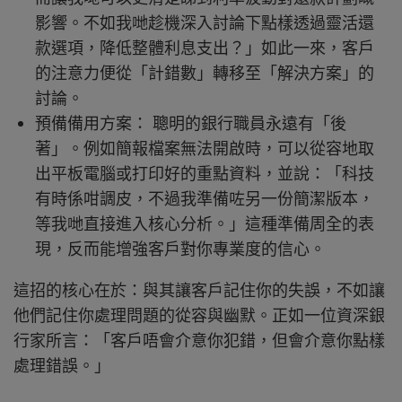
影響。不如我哋趁機深入討論下點樣透過靈活還
款選項，降低整體利息支出？」如此一來，客戶
的注意力便從「計錯數」轉移至「解決方案」的
討論。
預備備用方案： 聰明的銀行職員永遠有「後
著」。例如簡報檔案無法開啟時，可以從容地取
出平板電腦或打印好的重點資料，並說：「科技
有時係咁調皮，不過我準備咗另一份簡潔版本，
等我哋直接進入核心分析。」這種準備周全的表
現，反而能增強客戶對你專業度的信心。
這招的核心在於：與其讓客戶記住你的失誤，不如讓
他們記住你處理問題的從容與幽默。正如一位資深銀
行家所言：「客戶唔會介意你犯錯，但會介意你點樣
處理錯誤。」