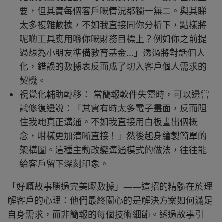
要，但其實每個客戶嘅情況都獨一無二。與其睇
太多複雜數據，不如我直接同你分析下，點樣將
呢啲工具應用喺你嘅財務目標上？例如你之前提
過想為小朋友準備教育基金...」透過將對話個人
化，錯誤的數據表反而成了切入客戶個人需求的
契機。
視覺化輔助轉移： 當簡報軟件失靈時，可以邊嘗
試修復邊說：「其實有時太多電子畫面，反而阻
住我哋真正溝通。不如我直接用白板畫出個概
念，咁樣更加清晰直接！」然後起身繪製簡單的
架構圖。這種主動改變溝通模式的做法，往往能
給客戶留下深刻印象。
「好嘅故事勝過完美嘅數據」——這招的精髓在於理
解客戶的心理：他們最終關心的是解決方案如何滿足
自身需求，而非簡報的每個技術細節。透過故事引