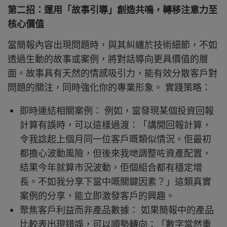
第二招：運用「故事引導」創造共鳴，轉移注意力至
核心價值
當簡報內容出現問題時，與其糾纏於技術細節，不如
透過生動的故事或案例，將對話導向更具價值的層
面。故事具有天然的情感吸引力，能有效分散客戶對
問題的關注，同時強化你的專業形象。 實踐策略：
即時連結相關案例： 例如，當發現某個投資回報
計算有誤時，可以這樣過渡：「講開回報計算，
令我諗起上個月同一位客戶嘅類似情況。佢最初
都擔心波動風險，但後來我哋調整咗資產配置，
結果今年就算市況波動，佢個組合都有穩定增
長。不如我分享下當中嘅關鍵因素？」這類真實
案例的分享，能立即激發客戶的興趣。
聚焦客戶利益而非產品數據： 如果簡報中的產品
比較表出現錯誤，可以順勢轉向：「數字當然重