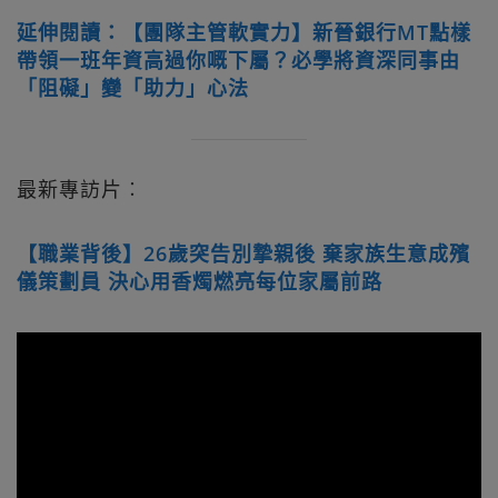
延伸閱讀：【團隊主管軟實力】新晉銀行MT點樣
帶領一班年資高過你嘅下屬？必學將資深同事由
「阻礙」變「助力」心法
最新專訪片︰
【職業背後】26歲突告別摯親後 棄家族生意成殯
儀策劃員 決心用香燭燃亮每位家屬前路