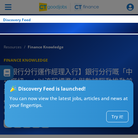
Discovery Feed
Resources
Finance Knowledge
FINANCE KNOWLEDGE
【銀行分行運作經理入行】銀行分行嘅「中
央樞紐」：以流程標準化與數據驅動推動前
Discovery Feed is launched!
線效率（附入職條件與發展路徑）
You can now view the latest jobs, articles and news at
CT求職戰略師
your fingertips.
Published:
2026-08-03 12:07
Updated:
2026-08-03 12:07
Try it!