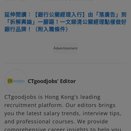
延伸閱讀：【銀行公關經理入行】由「落廣告」到
「拆解輿論」一腳踢！一文睇清公關經理點樣做好
銀行品牌！（附入職條件）
Advertisement
CTgoodjobs’ Editor
CTgoodjobs is Hong Kong’s leading
recruitment platform. Our editors brings
you the latest salary trends, interview tips,
and professional courses. We provide
comprehensive career insights to help you