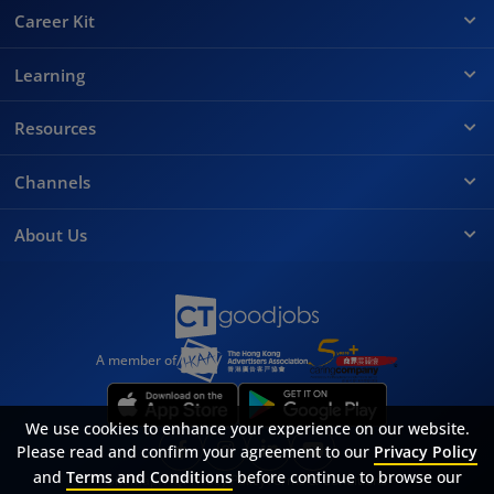
Career Kit
Learning
Resources
Channels
About Us
A member of
We use cookies to enhance your experience on our website.
Please read and confirm your agreement to our
Privacy Policy
and
Terms and Conditions
before continue to browse our
Sitemap
FAQ
Privacy Policy
Terms & Conditions