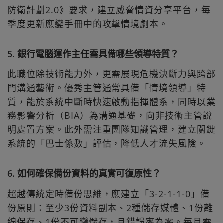
防衛計劃2.0》要求，建立威脅情資分享平台，每
季度更新應變手冊中的攻擊情境劇本。
5. 銀行電腦運作主任需具備哪些領導特質？
此職位除技術能力外，更需展現危機決斷力與跨部
門溝通藝術。優秀主管通常具備「情境領導」特
質，能於系統中斷時快速啟動指揮體系，同時以業
務影響分析（BIA）為溝通基礎，向非技術主管說
明處置方案。此外需注重團隊知識管理，建立關鍵
系統的「巴士係數」評估，降低人才流失風險。
6. 如何確保備份資料的真實可復原性？
超越傳統定時備份思維，應建立「3-2-1-1-0」備
份原則：至少3份資料副本、2種儲存媒體、1份離
線保存、1份不可變儲存，且錯誤率為零。每月需