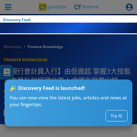
Discovery Feed
Resources
Finance Knowledge
FINANCE KNOWLEDGE
【銀行會計員入行】由低做起 掌握3大技能
未來晉升到經理位置！處理交易零出錯
Discovery Feed is launched!
CT求職戰略師
Published:
2026-08-04 00:07
You can now view the latest jobs, articles and news at
Updated:
2026-08-04 00:07
your fingertips.
Try it!