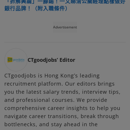
「拆解輿論」一腳踢！一文睇清公關經理點樣做好
銀行品牌！（附入職條件）
Advertisement
CTgoodjobs’ Editor
CTgoodjobs is Hong Kong’s leading
recruitment platform. Our editors brings
you the latest salary trends, interview tips,
and professional courses. We provide
comprehensive career insights to help you
navigate career transitions, break through
bottlenecks, and stay ahead in the