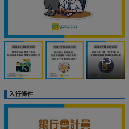
+
3
入行條件