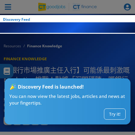
Discovery Feed
Resources
Finance Knowledge
FINANCE KNOWLEDGE
【銀行市場推廣主任入行】可能係最刺激嘅
Marketing挑戰！點將「沉悶穩陣」嘅銀行
Discovery Feed is launched!
品牌包裝得體？
You can now view the latest jobs, articles and news at
CT求職戰略師
your fingertips.
Published:
2026-08-04 09:07
Updated:
2026-08-04 09:07
Try it!