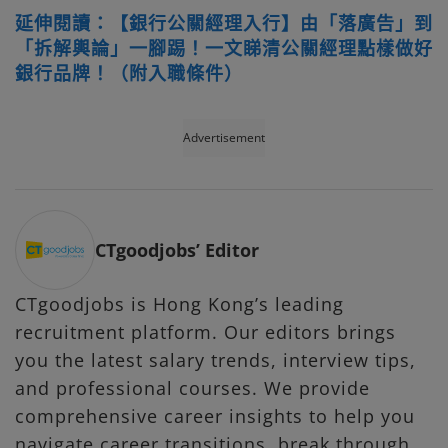
延伸閱讀：【銀行公關經理入行】由「落廣告」到
「拆解輿論」一腳踢！一文睇清公關經理點樣做好
銀行品牌！（附入職條件）
Advertisement
CTgoodjobs’ Editor
CTgoodjobs is Hong Kong’s leading
recruitment platform. Our editors brings
you the latest salary trends, interview tips,
and professional courses. We provide
comprehensive career insights to help you
navigate career transitions, break through