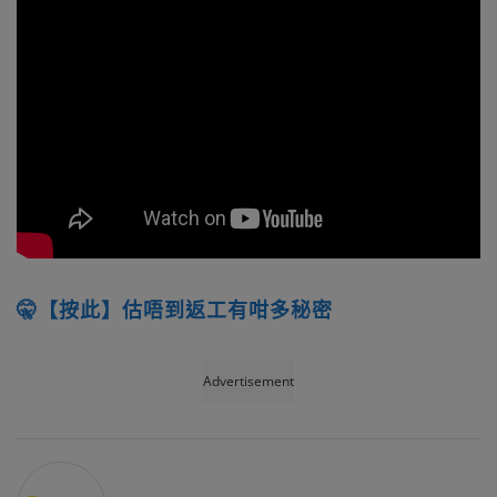
🤫【按此】估唔到返工有咁多秘密
Advertisement