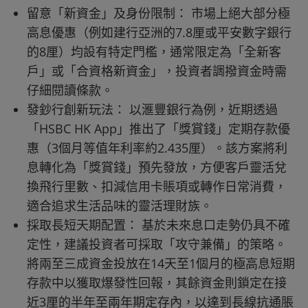
留意「新資金」及身份限制： 市場上絕大部分極
高息優惠（例如建行亞洲的7.8厘或平安數字銀行
的8厘）均設有特定門檻，通常限定為「全新客
戶」或「合資格新資金」，投資者調撥資金時需
仔細閱讀條款。
發鈔行創新玩法： 以滙豐銀行為例，近期透過
「HSBC HK App」推出了「獎賞錢」定期存款優
惠（3個月等值年利率約2.435厘）。該方案將利
息轉化為「獎賞錢」預先發放，方便客戶靈活兌
換飛行里數、扣減信用卡賬項或轉作日常消費，
適合追求生活品味的靈活理財族。
採取長短天期配置： 基於未來息口走勢仍具不確
定性，建議投資者可採取「攻守兼備」的策略。
將兩至三成資金投放在14天至1個月的極高息短期
存款中以獲取爆發性回報，其餘資金則鎖定在接
近3厘的半年至兩年期定存內，以達到長線抗通脹