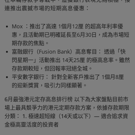
連推出震撼市場的短期高息優惠：
Mox ：推出了高達 1個月12厘 的超高年利率優
惠，且活動期已明確延長至6月30日，成為市場短
期存款的焦點。
富融銀行（Fusion Bank）高息奪目： 透過「快
閃星期一」活動推出 14天25厘 的極高息率。雖然
存款期較短，但回報率冠絕全城。
平安數字銀行： 針對全新客戶推出了 1個月8厘
的迎新獎賞，吸引力同樣顯著。
6月最強港元定存高息排行榜 以下為大家盤點目前市
場上最具競爭力的港元定期存款方案，依據存款期限
分類： 1. 極速超短線（14天或以下）— 適合追求資
金極高靈活度的投資者