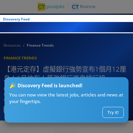
Discovery Feed
Resources
Finance Trends
FINANCE TRENDS
【港元定存】虛擬銀行強勢宣布1個月12厘
息！6月仲有！最強銀行高息排行榜
Discovery Feed is launched!
CT著數精算師
Published:
2026-07-30 11:05
You can now view the latest jobs, articles and news at
Updated:
2026-07-30 11:05
your fingertips.
Try it!