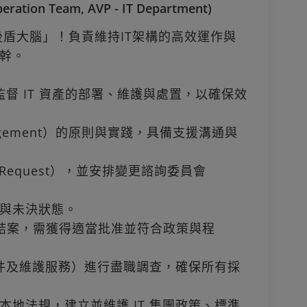
on Team, AVP - IT Department)
後盾大腦」！負責維持IT架構的高效運作與
幹。
監督 IT 資產的部署、維護與處置，以確保效
agement）的原則與實踐，具備支援溝通與
Request），並安排變更諮詢委員會
與未決狀態。
案到結案，需獲得適當批准並符合政策與程
硬件及維護服務）進行盡職調查，確保所有採
地法規，建立並維護 IT 集團政策、標準