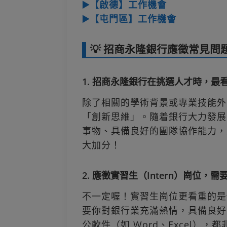
▶️【啟德】工作機會
▶️【屯門區】工作機會
💡 招商永隆銀行應徵常見問
1. 招商永隆銀行在挑選人才時，最
除了相關的學術背景或專業技能外
「創新思維」。隨着銀行大力發展 
事物、具備良好的團隊協作能力，
大加分！
2. 應徵實習生（Intern）崗位，
不一定喔！實習生崗位更看重的是
要你對銀行業充滿熱情，具備良好
公軟件（如 Word、Excel）