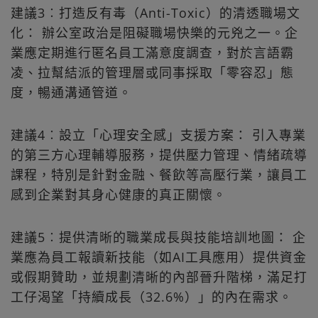
建議3︰打造反有毒（Anti-Toxic）的清透職場文
化： 辦公室政治是阻礙職場快樂的元兇之一。企
業應定期進行匿名員工滿意度調查，對於言語霸
凌、拉幫結派的管理層或同事採取「零容忍」態
度，暢通溝通管道。
建議4︰設立「心理安全感」支援方案： 引入專業
的第三方心理輔導服務，提供壓力管理、情緒疏導
課程，特別是針對金融、餐飲等高壓行業，讓員工
感到企業對其身心健康的真正關懷。
建議5︰提供清晰的職業成長與技能培訓地圖： 企
業應為員工報讀新技能（如AI工具應用）提供資金
或假期贊助，並規劃清晰的內部晉升階梯，滿足打
工仔渴望「持續成長（32.6%）」的內在需求。