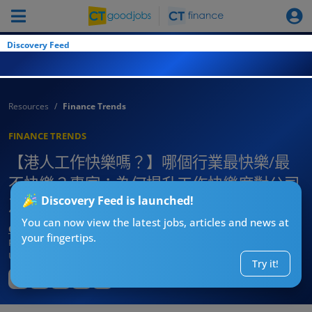
Discovery Feed
Resources
Finance Trends
FINANCE TRENDS
【港人工作快樂嗎？】哪個行業最快樂/最
不快樂？專家：為何提升工作快樂度對公司
Discovery Feed is launched!
及員工很重要
You can now view the latest jobs, articles and news at
CTgoodjobs’ Editor
your fingertips.
Published:
2026-06-01 20:30
Updated:
2026-06-01 20:30
Try it!