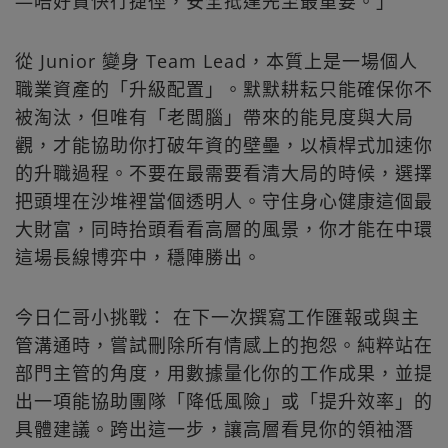
—唔好貪快行捷徑，安全抵達先至最重要。」
從 Junior 變身 Team Lead，本質上是一場個人
職業資產的「升級配置」。默默耕耘只能確保你不
被淘汰，但唯有「老闆腦」帶來的能見度與大局
觀，才能協助你打破年資的壁壘，以槓桿式加速你
的升職過程。不要在最需要看清大局的時候，選擇
把頭埋在沙堆裡當個透明人。守住身心健康這個最
大財富，同時抬頭看看高層的風景，你才能在中環
這場長線博弈中，穩陣勝出。
今日仁哥小挑戰： 在下一次撰寫工作匯報或與主
管溝通時，嘗試刪除所有情感上的抱怨。純粹站在
部門主管的角度，用數據量化你的工作成果，並提
出一項能協助團隊「降低風險」或「提升效率」的
具體建議。跨出這一步，讓高層看見你的領袖潛