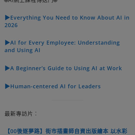
▶Everything You Need to Know About AI in
2026
▶AI for Every Employee: Understanding
and Using AI
▶A Beginner’s Guide to Using AI at Work
▶Human-centered AI for Leaders
最新專訪片︰
【00後逐夢路】街市插畫師自資出版繪本 以水彩