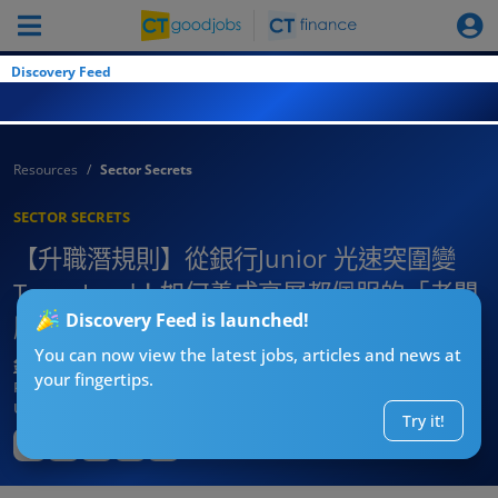
Discovery Feed
Resources
Sector Secrets
SECTOR SECRETS
【升職潛規則】從銀行Junior 光速突圍變
Team Lead！如何養成高層都佩服的「老闆
Discovery Feed is launched!
腦」？
You can now view the latest jobs, articles and news at
銀行老行尊仁哥
your fingertips.
Published:
2026-08-03 06:07
Updated:
2026-08-03 06:07
Try it!