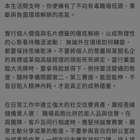
本生活開支時，你便擁有了不向有毒職場低頭、果
斷與負面環境解綁的底氣。
實行個人價值與名片標籤的徹底解綁，以成熟理性
的心態看待職涯波動： 無論外在環境如何轉變，
都要保持思維乾淨。不要將個人的尊嚴與某間名企
的商標或某個高級經理的頭銜死死綁定。當行業面
臨大洗牌時，要拿得起放得下，抱持靈活變通的態
度，隨時準備開闢第二、第三賽道。能屈能伸、不
盲目陷入精神內耗，才是真正的成熟穩重。
在日常工作中建立強大的社交信譽資產，廣結善緣
儲備貴人運： 職場長跑比拼的是人品與信譽。在
與團隊、客戶及同行相處時，應堅持誠實務實、願
意主動分享成果的態度。不要參與盲目的辦公室政
治或黑箱作業。一個在行內擁有良好口碑、待人接