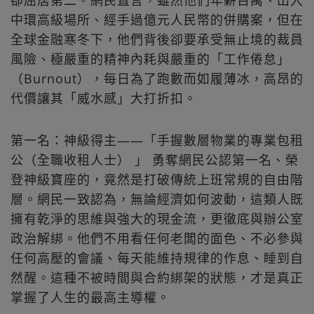
中環高級場所、經手過億元人民幣的併購案，但在
全球金融寒冬下，他們背後卻要承受無止境的裁員
風險、極嚴重的精神內耗與嚴重的「工作倦怠」
（Burnout），每日為了跑數而如履薄冰，高昂的
代價讓其「威水感」大打折扣。
第一名：神級得主——「手握數層物業的專業包租
公（全職收租人士） 」 勇奪網民公認第一名、榮
登神級寶座的，竟然是打破傳統上班常規的自由階
層。網民一致認為，無論經濟如何波動，這類人既
擁有乾淨的思維與強大的現金流，更徹底與辦公室
政治解綁。他們不用看任何老闆的面色、不必參與
任何高壓的會議、每天能維持規律的作息、睡到自
然醒。這種不被時間與合約綁架的狀態，才是真正
掌握了人生的最高主導權。