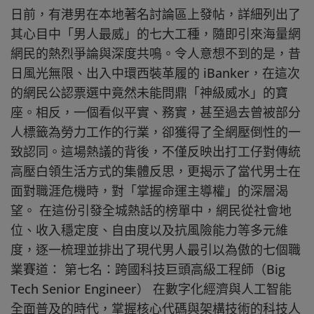
日前，有港男在本地著名討論區上發帖，詳細列出了
其心目中「男人最威」的七大工種，隨即引來海量網
網民的熱烈爭論與深度共鳴。令人意想不到的是，昔
日風光無限、出入中環西裝革履的 iBanker，在這次
的網民公認票選中竟然未能問鼎「神級威水」的寶
座。相反，一個看似平實、務實，甚至過去曾被部分
人標籤為勞力工作的行業，卻獲得了全網壓倒性的一
致認同。這場熱議的背後，不僅反映出打工仔對傳統
高壓白領生活方式的集體反思，更揭示了當代男士在
面對職涯危機時，對「掌握命運主導權」的深層渴
望。 在這份引發全城熱話的榜單中，網民從社會地
位、收入穩定度、自由度以及抗風險能力等多元維
度，逐一梳理並排出了現代男人最引以為傲的七個職
業賽道： 第七名：跨國科技巨頭高級工程師（Big
Tech Senior Engineer） 在數字化經濟與人工智能
全面普及的時代，掌握核心代碼與架構技術的科技人