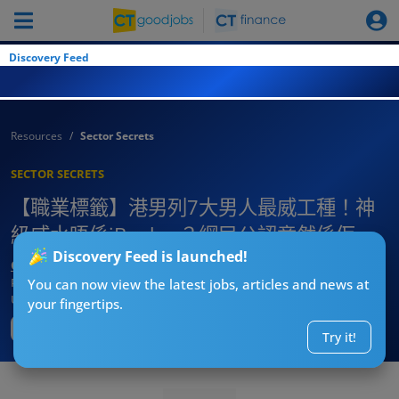
Discovery Feed
Resources
Sector Secrets
SECTOR SECRETS
【職業標籤】港男列7大男人最威工種！神
級威水唔係iBanker？網民公認竟然係佢
Discovery Feed is launched!
CTgoodjobs’ Editor
Published:
2026-07-13 20:15
You can now view the latest jobs, articles and news at
Updated:
2026-07-13 20:15
your fingertips.
Try it!