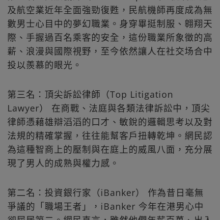
及航空業近年全面強勁復甦，民航機師再度成為無
數男士心目中的夢幻職業。身穿畢挺制服、翱翔天
際、手握過百名乘客的安全，這份職業所象徵的高
薪、浪漫與國際視野，至今依然讓人在社交场合中
投以羨慕的眼光。
第三名：頂尖訴訟律師（Top Litigation
Lawyer） 在商戰、法庭與各類法律訴訟中，頂尖
律師憑藉雄辯滔滔的口才、敏銳的邏輯思考以及對
法規的精確掌握，往往能幫客戶扭轉乾坤。網民認
為這種智商上的壓制與在庭上的威風八面，充分展
現了男人的成熟與權力感。
第二名：投資銀行家（iBanker） 作為昔日毫無
爭議的「職場王者」，iBanker 今年在港男心中
卻屈居第二。網民直言，雖然他們年薪百萬、出入