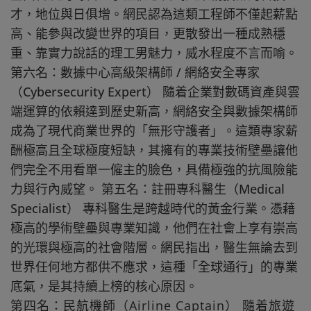
才，地位與日俱增。網民認為這類工程師不僅起薪點
高、能參與改變世界的項目，更散發出一種成熟穩
重、靠實力說話的理工男魅力，威水程度不言而喻。
第六名：數據中心高級架構師 / 網絡安全專家
（Cybersecurity Expert） 隨着企業對數碼資產與雲
端運算的依賴達到歷史新高，網絡安全與數據架構師
成為了現代商業世界的「無形守護者」。這類專家薪
酬極高且全球極度短缺，其擁有的專業技術壁壘讓他
們完全不用看單一僱主的臉色，具備極強的抗風險能
力與行內威望。 第五名：註冊專科醫生（Medical
Specialist） 專科醫生是跨越時代的黃金行業。憑藉
極高的學術壁壘與專業知識，他們在社會上享有崇高
的光環與極高的社會階層。網民指出，醫生無論去到
世界任何地方都供不應求，這種「全球通行」的專業
底氣，是其持續上榜的核心原因。
第四名：民航機師（Airline Captain） 隨着旅遊