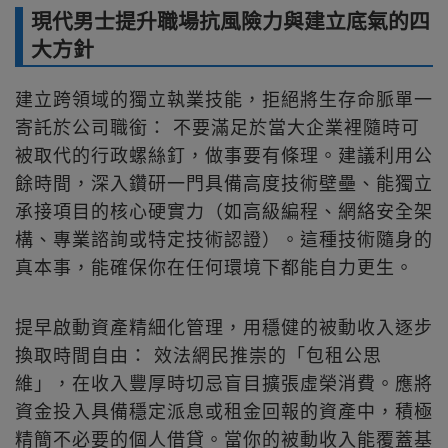
現代男士提升職場抗風險力與建立底氣的四
大方針
建立跨領域的獨立執業技能，拒絕將生存命脈單一
寄託於公司職銜： 不要滿足於當大企業裡隨時可
被取代的行政螺絲釘，做事要有條理。建議利用公
餘時間，深入鑽研一門具備高度技術壁壘、能獨立
承接項目的核心硬實力（如高級編程、網絡安全架
構、專業諮詢或特定技術認證）。這種技術隨身的
真本事，能確保你在任何環境下都能自力更生。
提早啟動資產精細化管理，用穩健的被動收入逐步
換取時間自由： 效法網民推崇的「包租公思
維」，在收入豐厚時切忌盲目擴張虛榮消費。應將
資金投入具備穩定派息或租金回報的資產中，積極
精簡不必要的個人借貸。當你的被動收入能覆蓋基